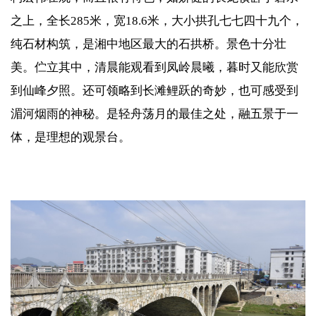
之上，全长285米，宽18.6米，大小拱孔七七四十九个，
纯石材构筑，是湘中地区最大的石拱桥。景色十分壮
美。伫立其中，清晨能观看到凤岭晨曦，暮时又能欣赏
到仙峰夕照。还可领略到长滩鲤跃的奇妙，也可感受到
湄河烟雨的神秘。是轻舟荡月的最佳之处，融五景于一
体，是理想的观景台。