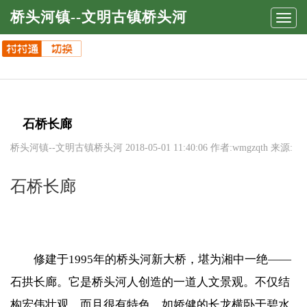
桥头河镇--文明古镇桥头河
Toggl
navig
石桥长廊
桥头河镇--文明古镇桥头河
2018-05-01 11:40:06 作者:wmgzqth 来源:
石桥长廊
修建于1995年的桥头河新大桥，堪为湘中一绝——
石拱长廊。它是桥头河人创造的一道人文景观。不仅结
构宏伟壮观，而且很有特色，如娇健的长龙横卧于碧水