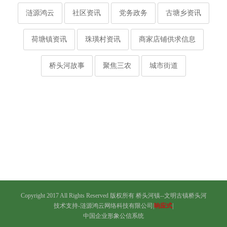
涟源鸿云
社区资讯
党务政务
古塘乡资讯
荷塘镇资讯
珠璜村资讯
商家店铺供求信息
桥头河故事
聚焦三农
城市街道
Copyright 2017 All Rights Reserved 版权所有
桥头河镇--文明古镇桥头河
技术支持-涟源鸿云网络科技有限公司|
响应式
|
中国企业形象公信系统