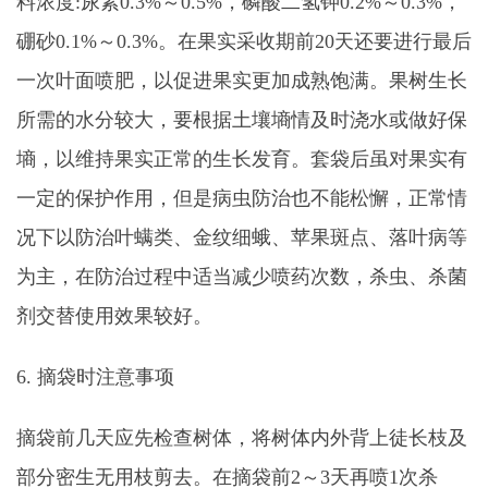
料浓度:尿素0.3%～0.5%，磷酸二氢钾0.2%～0.3%，
硼砂0.1%～0.3%。在果实采收期前20天还要进行最后
一次叶面喷肥，以促进果实更加成熟饱满。果树生长
所需的水分较大，要根据土壤墒情及时浇水或做好保
墒，以维持果实正常的生长发育。套袋后虽对果实有
一定的保护作用，但是病虫防治也不能松懈，正常情
况下以防治叶螨类、金纹细蛾、苹果斑点、落叶病等
为主，在防治过程中适当减少喷药次数，杀虫、杀菌
剂交替使用效果较好。
6. 摘袋时注意事项
摘袋前几天应先检查树体，将树体内外背上徒长枝及
部分密生无用枝剪去。在摘袋前2～3天再喷1次杀