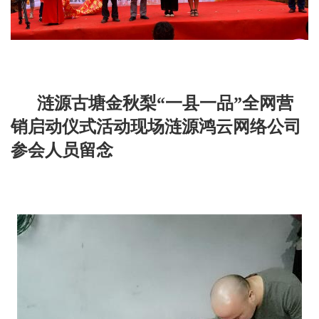
涟源古塘金秋梨“一县一品”全网营
销启动仪式活动
现场
涟源鸿云网络公司
参会人员留念