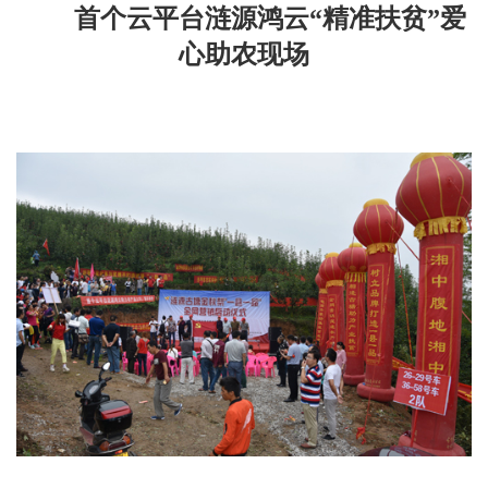
首个云平台涟源鸿云“精准扶贫”爱
心助农现场