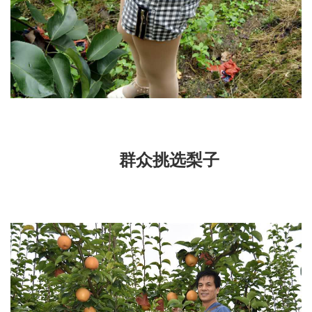
群众挑选梨子