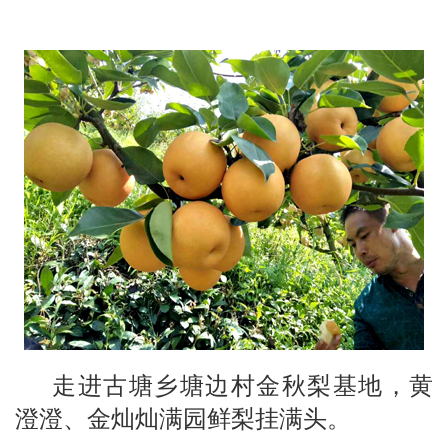
走
进古塘乡塘边村金秋梨基地，黄
澄澄、金灿灿满园鲜梨挂满头。